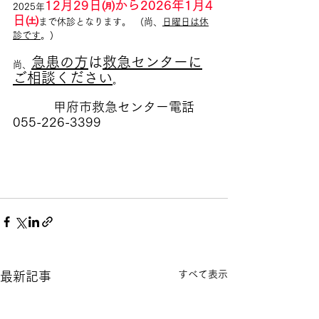
12月29日㈪から2026年1月4
2025年
日㈯
まで休診となります。　(尚、
日曜日は休
診です
。)
急患の方
は
救急センターに
尚、
ご相談ください
。
　甲府市救急センター電話　
055-226-3399
すべて表示
最新記事