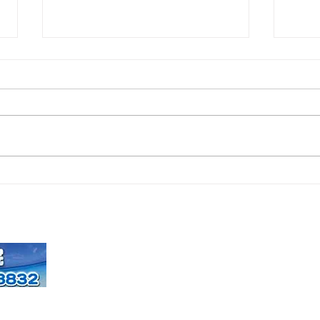
2025年年末年始の休診につい
20
て
ン接
原整形外科医院
甲府市の
〒400-0857 山梨県甲府市幸町6-15
TEL:055-233-8832